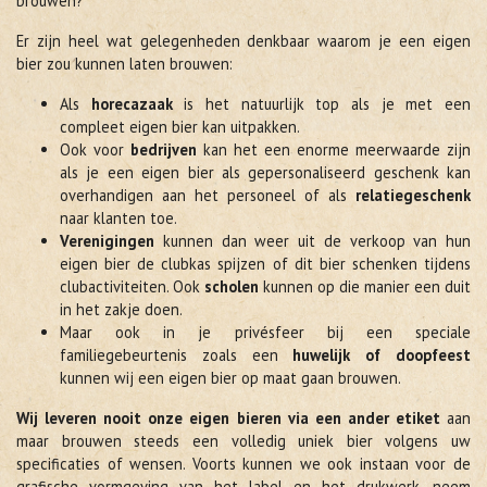
brouwen?
Er zijn heel wat gelegenheden denkbaar waarom je een eigen
bier zou kunnen laten brouwen:
Als
horecazaak
is het natuurlijk top als je met een
compleet eigen bier kan uitpakken.
Ook voor
bedrijven
kan het een enorme meerwaarde zijn
als je een eigen bier als gepersonaliseerd geschenk kan
overhandigen aan het personeel of als
relatiegeschenk
naar klanten toe.
Verenigingen
kunnen dan weer uit de verkoop van hun
eigen bier de clubkas spijzen of dit bier schenken tijdens
clubactiviteiten. Ook
scholen
kunnen op die manier een duit
in het zakje doen.
Maar ook in je privésfeer bij een speciale
familiegebeurtenis zoals een
huwelijk of doopfeest
kunnen wij een eigen bier op maat gaan brouwen.
Wij leveren nooit onze eigen bieren via een ander etiket
aan
maar brouwen steeds een volledig uniek bier volgens uw
specificaties of wensen. Voorts kunnen we ook instaan voor de
grafische vormgeving van het label en het drukwerk, neem