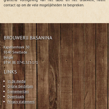
contact op om de vele mogelijkheden te bespreken.
BROUWERIJ BASANINA
Kapellenhoek 30
9340 Smetlede
België
BTW: BE 0741.325.171
LINKS
In de media
Online bestellen
Evenementen
Downloads
Privacy statement