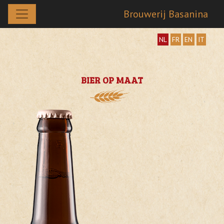
Brouwerij Basanina
NL
FR
EN
IT
BIER OP MAAT