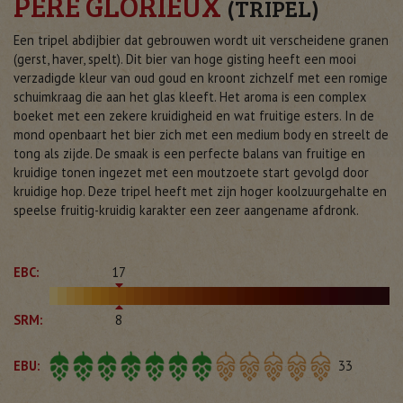
PÈRE GLORIEUX
(TRIPEL)
Een tripel abdijbier dat gebrouwen wordt uit verscheidene granen
(gerst, haver, spelt). Dit bier van hoge gisting heeft een mooi
verzadigde kleur van oud goud en kroont zichzelf met een romige
schuimkraag die aan het glas kleeft. Het aroma is een complex
boeket met een zekere kruidigheid en wat fruitige esters. In de
mond openbaart het bier zich met een medium body en streelt de
tong als zijde. De smaak is een perfecte balans van fruitige en
kruidige tonen ingezet met een moutzoete start gevolgd door
kruidige hop. Deze tripel heeft met zijn hoger koolzuurgehalte en
speelse fruitig-kruidig karakter een zeer aangename afdronk.
EBC:
17
SRM:
8
EBU:
33