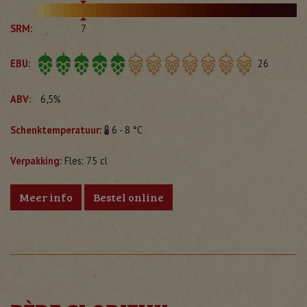
SRM:
7
EBU:
26
ABV:
6,5%
Schenktemperatuur:
6 - 8 °C
Verpakking:
Fles: 75 cl
Meer info
Bestel online