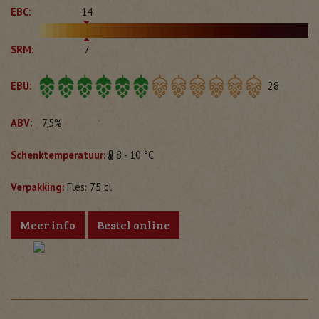
EBC:
14
SRM:
7
EBU:
28
ABV:
7,5%
Schenktemperatuur:
8 - 10 °C
Verpakking:
Fles: 75 cl
Meer info
Bestel online