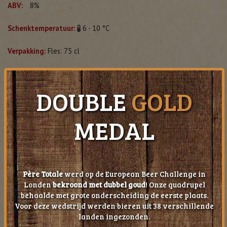
ABV:
8%
Schenktemperatuur:
6 - 10 °C
Verpakking:
Fles: 75 cl
Meer info
Bestel online
DOUBLE
GOLD
MEDAL
Père Totale
werd op de European Beer Challenge in
Londen
bekroond met dubbel goud
! Onze quadrupel
behaalde met grote onderscheiding de eerste plaats.
Voor deze wedstrijd werden bieren uit 38 verschillende
landen ingezonden.