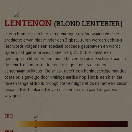
LENTENON
(BLOND LENTEBIER)
Is een blond saison bier van gemengde gisting waarin voor de
productie ervan niet minder dan 3 gistculturen worden gebruikt.
Het wordt volgens een speciaal procedé gebrouwen en wordt
tijdens dat ganse proces 3 keer vergist. Dit bier bezit een
geelkoperen kleur en een mooie blijvende romige schuimkraag. In
de geur treft men fruitige en kruidige aroma’s die de neus
aangenaam prikkelen. De smaak geeft een honingachtige moutige
toets prijs gevolgd door kruidige aardse hop. Het is een bier dat
na een lange afdronk droogbitter eindigt net zoals het een saison
beaamt. Het hopkarakter van dit bier kan van jaar tot jaar wat
wijzigen.
EBC:
14
SRM:
7