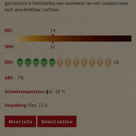
gistculturen is Smitteletha een voorbeeld van een complex maar
toch doordrinkbaar craftbier.
EBC:
24
SRM:
12
EBU:
26
ABV:
7%
Schenktemperatuur:
6 - 10 °C
Verpakking:
Fles: 75 cl
Meer info
Bestel online