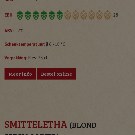
EBU:
28
ABV:
7%
Schenktemperatuur:
6 - 10 °C
Verpakking:
Fles: 75 cl
Meer info
Bestel online
SMITTELETHA
(BLOND