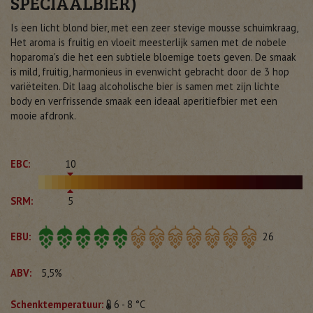
SPECIAALBIER)
Is een licht blond bier, met een zeer stevige mousse schuimkraag,
Het aroma is fruitig en vloeit meesterlijk samen met de nobele
hoparoma's die het een subtiele bloemige toets geven. De smaak
is mild, fruitig, harmonieus in evenwicht gebracht door de 3 hop
variëteiten. Dit laag alcoholische bier is samen met zijn lichte
body en verfrissende smaak een ideaal aperitiefbier met een
mooie afdronk.
EBC:
10
SRM:
5
EBU:
26
ABV:
5,5%
Schenktemperatuur:
6 - 8 °C