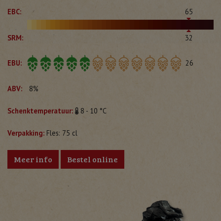
EBC:
65
SRM:
32
EBU:
26
ABV:
8%
Schenktemperatuur:
8 - 10 °C
Verpakking:
Fles: 75 cl
Meer info
Bestel online