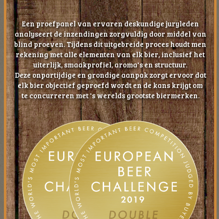
Een proefpanel van ervaren deskundige juryleden
analyseert de inzendingen zorgvuldig door middel van
blind proeven. Tijdens dit uitgebreide proces houdt men
rekening met alle elementen van elk bier, inclusief het
uiterlijk, smaakprofiel, aroma's en structuur.
Deze onpartijdige en grondige aanpak zorgt ervoor dat
elk bier objectief geproefd wordt en de kans krijgt om
te concurreren met 's werelds grootste biermerken.