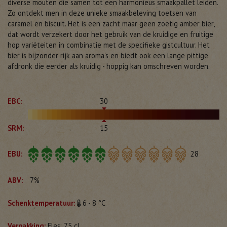
diverse mouten die samen tot een harmonieus smaakpallet leiden.
Zo ontdekt men in deze unieke smaakbeleving toetsen van
caramel en biscuit. Het is een zacht maar geen zoetig amber bier,
dat wordt verzekert door het gebruik van de kruidige en fruitige
hop variëteiten in combinatie met de specifieke gistcultuur. Het
bier is bijzonder rijk aan aroma’s en biedt ook een lange pittige
afdronk die eerder als kruidig - hoppig kan omschreven worden.
EBC:
30
SRM:
15
EBU:
28
ABV:
7%
Schenktemperatuur:
6 - 8 °C
Verpakking:
Fles: 75 cl