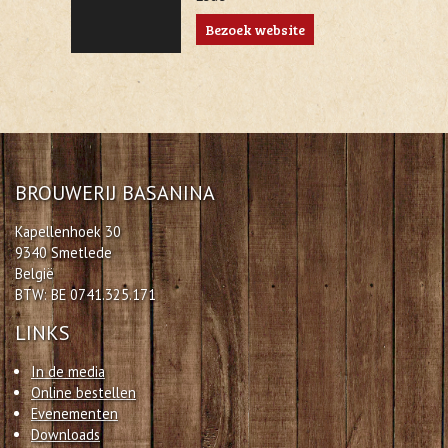
Bezoek website
BROUWERIJ BASANINA
Kapellenhoek 30
9340 Smetlede
België
BTW: BE 0741.325.171
LINKS
In de media
Online bestellen
Evenementen
Downloads