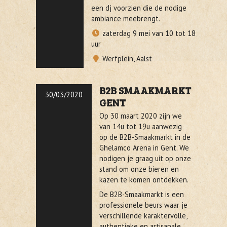
een dj voorzien die de nodige
ambiance meebrengt.
zaterdag 9 mei van 10 tot 18
uur
Werfplein, Aalst
B2B SMAAKMARKT
30/03/2020
GENT
Op 30 maart 2020 zijn we
van 14u tot 19u aanwezig
op de B2B-Smaakmarkt in de
Ghelamco Arena in Gent. We
nodigen je graag uit op onze
stand om onze bieren en
kazen te komen ontdekken.
De B2B-Smaakmarkt is een
professionele beurs waar je
verschillende karaktervolle,
authentieke en artisanale