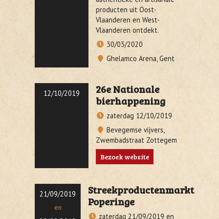
producten uit Oost-
Vlaanderen en West-
Vlaanderen ontdekt.
30/03/2020
Ghelamco Arena, Gent
26e Nationale
12/10/2019
bierhappening
zaterdag 12/10/2019
Bevegemse vijvers,
Zwembadstraat Zottegem
Bezoek website
Streekproductenmarkt
21/09/2019
Poperinge
en
zaterdag 21/09/2019 en